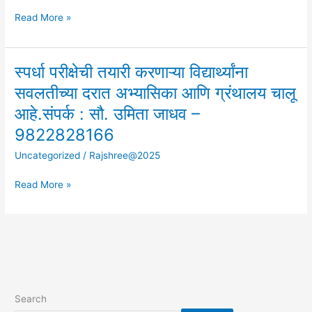
from
Read More »
03.10.2022
स्पर्धा परीक्षेची तयारी करणाऱ्या विद्यार्थ्यांना
स्पर्धा
परीक्षेची
सवलतीच्या दरात अभ्यासिका आणि ग्रंथालय चालू
तयारी
आहे.संपर्क : सौ. उमिता जाधव –
करणाऱ्या
विद्यार्थ्यांना
9822828166
सवलतीच्या
Uncategorized
/
Rajshree@2025
दरात
अभ्यासिका
Read More »
आणि
ग्रंथालय
चालू
आहे.संपर्क
:
सौ.
उमिता
जाधव
Search