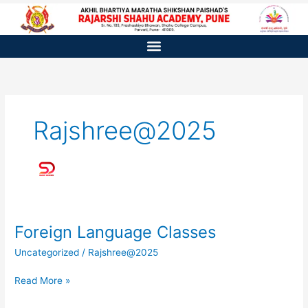
Skip
to
content
Rajshree@2025
Foreign Language Classes
Foreign
Language
Uncategorized
/
Rajshree@2025
Classes
Read More »